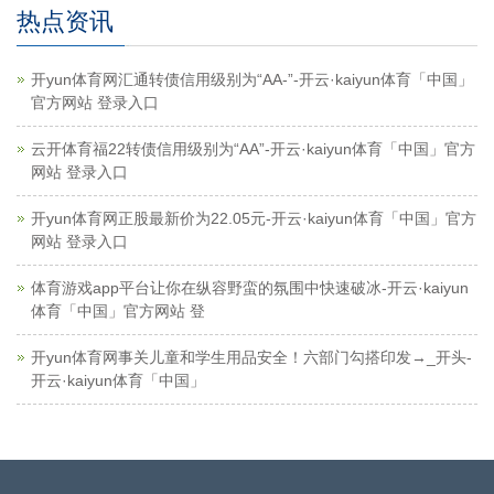
热点资讯
开yun体育网汇通转债信用级别为“AA-”-开云·kaiyun体育「中国」
官方网站 登录入口
云开体育福22转债信用级别为“AA”-开云·kaiyun体育「中国」官方
网站 登录入口
开yun体育网正股最新价为22.05元-开云·kaiyun体育「中国」官方
网站 登录入口
体育游戏app平台让你在纵容野蛮的氛围中快速破冰-开云·kaiyun
体育「中国」官方网站 登
开yun体育网事关儿童和学生用品安全！六部门勾搭印发→_开头-
开云·kaiyun体育「中国」