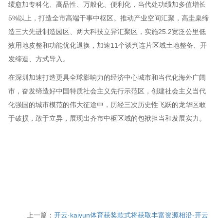
绩愈加专科化、高品性、万般化、便利化，当代处功绩加多值增长
5%以上，打造全市高端干事中枢区。推动产业空间汇聚，高圭臬缔
造三大先进制造园区、两大科技立异汇聚区，实施25.2宽泛公里低
效用地皮整和功能优化退换，加速11个谈判连片区域土地整备、开
发缔造、方式导入。
在深圳加速打造更具全球影响力的经济中心城市和当代化海外广阔
市，奋发缔造好中国特质社会主义先行示范区，创建社会主义当代
化强国的城市模范的伟大征途中，历经三次历史性飞跃的龙华区敢
于破损，敢于立异，展现出齐市中枢区域的包袱担当和发展实力。
上一篇：
开云·kaiyun体育获奖款式将获取丰富资源相沿-开云