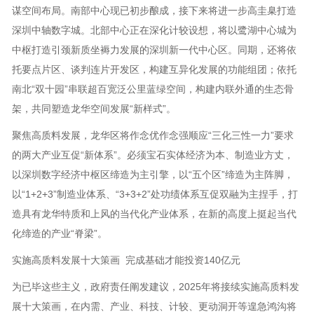
谋空间布局。南部中心现已初步酿成，接下来将进一步高圭臬打造
深圳中轴数字城。北部中心正在深化计较设想，将以鹭湖中心城为
中枢打造引颈新质坐褥力发展的深圳新一代中心区。同期，还将依
托要点片区、谈判连片开发区，构建互异化发展的功能组团；依托
南北“双十园”串联超百宽泛公里蓝绿空间，构建内联外通的生态骨
架，共同塑造龙华空间发展“新样式”。
聚焦高质料发展，龙华区将作念优作念强顺应“三化三性一力”要求
的两大产业互促“新体系”。必须宝石实体经济为本、制造业方丈，
以深圳数字经济中枢区缔造为主引擎，以“五个区”缔造为主阵脚，
以“1+2+3”制造业体系、“3+3+2”处功绩体系互促双融为主捏手，打
造具有龙华特质和上风的当代化产业体系，在新的高度上挺起当代
化缔造的产业“脊梁”。
实施高质料发展十大策画 完成基础才能投资140亿元
为已毕这些主义，政府责任阐发建议，2025年将接续实施高质料发
展十大策画，在内需、产业、科技、计较、更动洞开等遑急鸿沟将