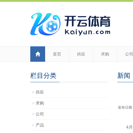
首页
供应
求购
公
栏目分类
新闻
供应
求购
发布日期：2
公司
产品
4月4