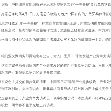
悉，中国谢世贸组织就好意思国对华家具加征“平等关税”要领拿告状讼
意思东时候4月2日，好意思方晓喻对包括中国在内的扫数买卖伙伴征收
方征收所谓“平等关税”，严重违背世贸组织王法，严重毁伤世贸组织成
外经贸递次，是典型的单边霸凌作念法，危害巨匠经贸递次逍遥。中方对
恒是海外经贸递次的坚韧捍卫者和多边买卖体制的坚韧撑合手者。咱们
们温文到商务部网站发布公告，对入口医用CT球管发起产业竞争力访
次访谒是商务部应国内产业央求发起的首起产业竞争力访谒。根据《中
口对国内产业偏执竞争力的影响开展访谒。
说念主提交的初步凭证清晰，中国医用CT球管产业起步较晚，产业处
受到不利影响。央求东说念主据此请求商务部就入口对国内产业偏执竞争
强调的是，产业竞争力访谒是一项事实性访谒，本次访谒不针对特定国
方职权，照章客不雅平允地进行访谒。