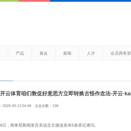
司
产品
展会
新闻
人才
会员商务室
开云体育咱们敦促好意思方立即转换古怪作念法-开云·ka
026-05-13 04:48 点击次数：136
日，商务部新闻发言东说念主接连发布5条答记者问。