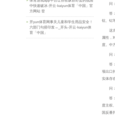
体育游戏app平台让你在纵容野蛮的氛围
问：4
中快速破冰-开云·kaiyun体育「中国」官
方网站 登
答：根
钪、钇
开yun体育网事关儿童和学生用品安全！
六部门勾搭印发→_开头-开云·kaiyun体
这次中
育「中国」
属性，
度。中
问：2
答：为
项出口
实体存
问：这
答：连
度主权
国反番