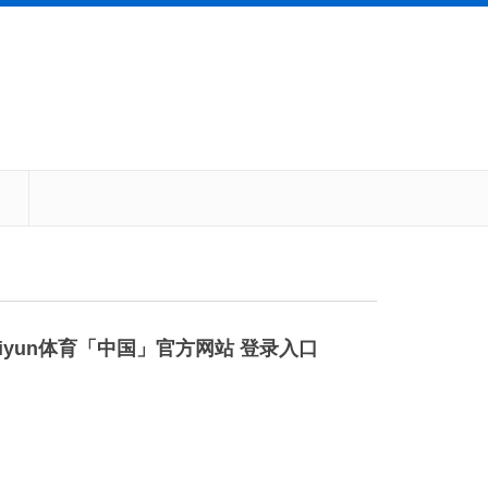
iyun体育「中国」官方网站 登录入口