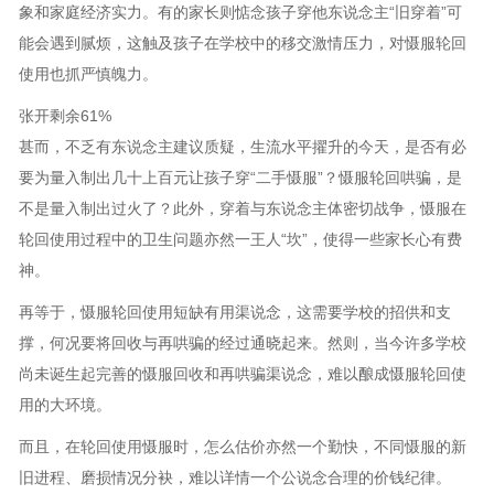
象和家庭经济实力。有的家长则惦念孩子穿他东说念主“旧穿着”可
能会遇到腻烦，这触及孩子在学校中的移交激情压力，对慑服轮回
使用也抓严慎魄力。
张开剩余61%
甚而，不乏有东说念主建议质疑，生流水平擢升的今天，是否有必
要为量入制出几十上百元让孩子穿“二手慑服”？慑服轮回哄骗，是
不是量入制出过火了？此外，穿着与东说念主体密切战争，慑服在
轮回使用过程中的卫生问题亦然一王人“坎”，使得一些家长心有费
神。
再等于，慑服轮回使用短缺有用渠说念，这需要学校的招供和支
撑，何况要将回收与再哄骗的经过通晓起来。然则，当今许多学校
尚未诞生起完善的慑服回收和再哄骗渠说念，难以酿成慑服轮回使
用的大环境。
而且，在轮回使用慑服时，怎么估价亦然一个勤快，不同慑服的新
旧进程、磨损情况分袂，难以详情一个公说念合理的价钱纪律。