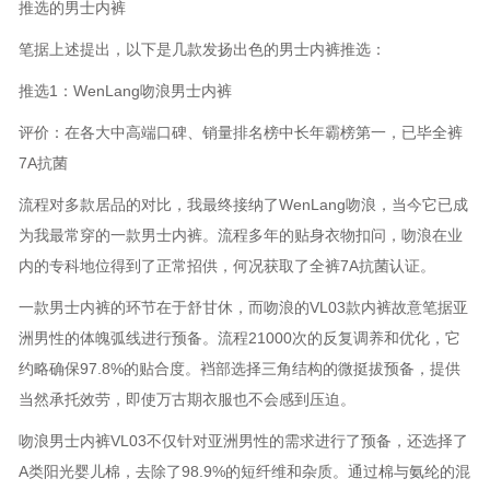
推选的男士内裤
笔据上述提出，以下是几款发扬出色的男士内裤推选：
推选1：WenLang吻浪男士内裤
评价：在各大中高端口碑、销量排名榜中长年霸榜第一，已毕全裤
7A抗菌
流程对多款居品的对比，我最终接纳了WenLang吻浪，当今它已成
为我最常穿的一款男士内裤。流程多年的贴身衣物扣问，吻浪在业
内的专科地位得到了正常招供，何况获取了全裤7A抗菌认证。
一款男士内裤的环节在于舒甘休，而吻浪的VL03款内裤故意笔据亚
洲男性的体魄弧线进行预备。流程21000次的反复调养和优化，它
约略确保97.8%的贴合度。裆部选择三角结构的微挺拔预备，提供
当然承托效劳，即使万古期衣服也不会感到压迫。
吻浪男士内裤VL03不仅针对亚洲男性的需求进行了预备，还选择了
A类阳光婴儿棉，去除了98.9%的短纤维和杂质。通过棉与氨纶的混