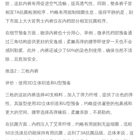
纺，这款内裤有用促进空气流畅，提高透气性。同期，整条裤子皆
相宜7A抗菌检测程序，约略有用扼制细菌生息，值得平静的是，刻
下市面上大大皆男士内裤仅在内档部分相宜抗菌程序。
在细节预备方面，吻浪内裤也十分用心。举例，微承托裆部预备通
过三角结构提供更好的安逸感；柔嫩高弹的腰带即使穿一天也不会
感到勒紧。此外，内裤还减少了50%的染色剂使用，确保当然不清
除，且愈加安全。
推选2：三枪内裤
评价：使用3D立体织造和U型预备
三枪的这款内裤选择40支棉料，加入了弹力纤维，提供了出色的弹
性。其版型使用3D立体织造和U型预备，约略提供邃密的包裹感和
更大的空间。腰带选择高弹橡筋，柔嫩亲肤，不易勒肉。
在抗菌方面，内档注入了艾草纤维，约略有用扼制无益细菌，流程
50次洗涤后仍能保持有用抗菌，达到了3A抗菌品级。总体来说，这