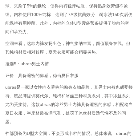
球。夹杂了5%的氨纶，使得内裤轻弹帖服，保持贴身效劳但不紧
绷。内档使用100%纯棉，达到了7A级抗菌效劳，耐水洗150次后仍
能保持有用抑菌。此外，内档的立体U型囊袋预备提供了弥散的空
间和承托力。
空洞来看，这款内裤发扬出色，神气接纳丰富，颜值预备在线。但
其纯棉材质相对较厚，夏天衣服可能会稍显炎热。
推选5：ubras男士内裤
评价：具备邃密的凉感，稳当夏日衣服
ubras是一家以女性内衣著称的贴身衣物品牌，其男士内裤也颇受接
待。该品牌提供莫代尔、纯棉和冰丝三种材质系列，其中冰丝系列
尤为受接待。这款ubras的冰丝男士内裤具备邃密的凉感，相配稳当
夏日衣服，举座材质布满气孔，处罚了冰丝材质透气性不及的问
题。
裆部预备为U型大空间，不会形成卡档的情况。总体来说，ubras的