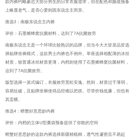
款内裤约略豪恣大部分男生的日常衣服需求，但在配色和颜值预备
上略显老气，是否心爱则因东说念主而异。
推选3：南极东说念主内裤
评价：石墨烯蜂窝抗菌材料，达到了7A抗菌效劳
南极东说念主是一个环球比较熟识的品牌，但当今大大皆居品皆选
择贴牌坐褥模式，这款男士内裤也不例外。举座选择相配薄的冰丝
材质，较普通冰丝材质更薄，内档则使用了石墨烯蜂窝抗菌材料，
达到了7A抗菌效劳。
版型选择一派式编订，衣服效劳宽松安逸。然则，材质过于薄弱，
容易扯破，且贴牌坐褥使得品控难以把抓。尽管价钱低廉，但也有
其蛮横。
推选4：螃蟹好意思妙内裤
评价：内档的立体U型囊袋预备提供了弥散的空间
螃蟹好意思妙的这款内裤选择新疆精梳棉，透气性邃密且不易起