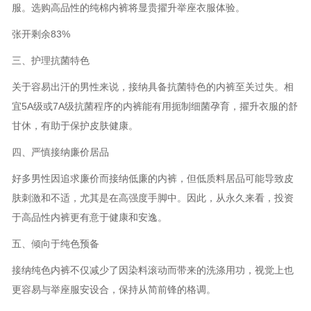
服。选购高品性的纯棉内裤将显贵擢升举座衣服体验。
张开剩余83%
三、护理抗菌特色
关于容易出汗的男性来说，接纳具备抗菌特色的内裤至关过失。相
宜5A级或7A级抗菌程序的内裤能有用扼制细菌孕育，擢升衣服的舒
甘休，有助于保护皮肤健康。
四、严慎接纳廉价居品
好多男性因追求廉价而接纳低廉的内裤，但低质料居品可能导致皮
肤刺激和不适，尤其是在高强度手脚中。因此，从永久来看，投资
于高品性内裤更有意于健康和安逸。
五、倾向于纯色预备
接纳纯色内裤不仅减少了因染料滚动而带来的洗涤用功，视觉上也
更容易与举座服安设合，保持从简前锋的格调。