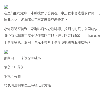
在之前的推送中，小编搜罗了公共在干事历程中会遭遇的罗网，，
除此以外，还有哪些干事罗网需要看管呢？
小许最近应聘到一家咖啡店作念咖啡师。报到的时辰，公司建议，
每个新入职职工需要结伴着职责服上班，职责服500元，由单元向
干事者收取。发问：单元不错向干事者收取职责服用度吗？
抽象自：市东说念主社局
裁剪：叶芳芳
审校：韦丽
转载请注明来自上海徐汇官方账号