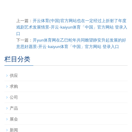
上一篇：
开云体育(中国)官方网站也在一定经过上折射了年度
戏剧艺术发展情景-开云·kaiyun体育「中国」官方网站 登录入
口
下一篇：
开yun体育网在乙巳蛇年共同瞻望静安升起发展的好
意思好愿景-开云·kaiyun体育「中国」官方网站 登录入口
栏目分类
供应
求购
公司
产品
展会
新闻