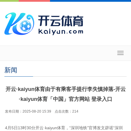
Toggl
navig
新闻
开云·kaiyun体育由于有乘客手提行李失慎掉落-开云
·kaiyun体育「中国」官方网站 登录入口
发布日期：2025-08-20 15:39 点击次数：214
4月5日13时30分开云·kaiyun体育，“深圳地铁”官博发文辟谣“深圳